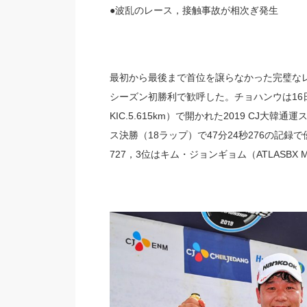
●波乱のレース，接触事故が相次ぎ発生
最初から最後まで首位を譲らなかった完璧なレース
シーズン初勝利で歓呼した。チョハンウは16
KIC.5.615km）で開かれた2019 CJ大
ス決勝（18ラップ）で47分24秒276の記録で
727，3位はキム・ジョンギョム（ATLASBX M