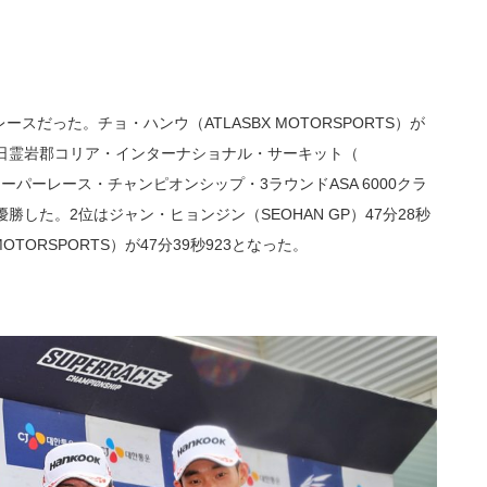
だった。チョ・ハンウ（ATLASBX MOTORSPORTS）が
日霊岩郡コリア・インターナショナル・サーキット（
韓通運スーパーレース・チャンピオンシップ・3ラウンドASA 6000クラ
優勝した。2位はジャン・ヒョンジン（SEOHAN GP）47分28秒
OTORSPORTS）が47分39秒923となった。