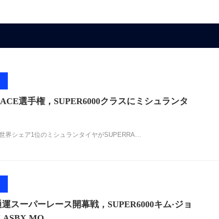
ERRACE選手権，SUPER6000クラスにミシュランタ
売世界シェア1位のミシュランタイヤがSUPERRA…
韓通運スーパーレース開幕戦，SUPER6000キム·ジョ
ASBX MO…