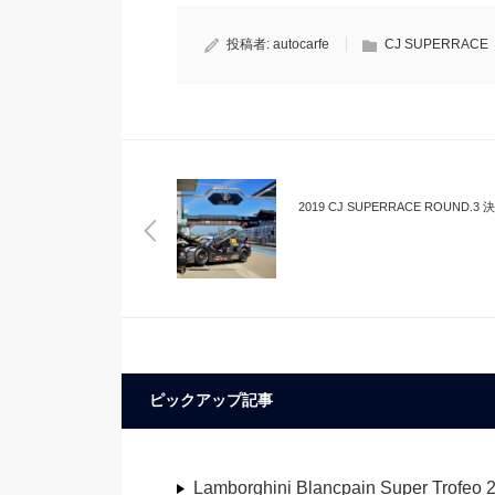
投稿者:
autocarfe
CJ SUPERRACE
2019 CJ SUPERRACE ROUND.3 
ピックアップ記事
Lamborghini Blancpain Super Trofeo 