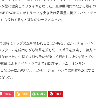
ンが壁に激突してリタイヤとなった。直線区間につながる最初の
E RACING）がトラックを突き抜け防護壁に衝突，パク・チョ
ENM）も接触するなど波乱のレースとなった。
ス再開時にトップの座を奪われることがある。だが，チョ・ハン
ップタイムを縮めながら追撃を振り切って首位を疾走し，後方で
けなかった。中盤では順位争いが激しく行われ，3位を狙ってい
NG）が接触によるタイヤトラブルで戦線離脱，キム・ミンサン
プするなど事故が続いた。しかし，チョ・ハンウに影響を及ぼすこ
となった。
Pocket
RSS
feedly
Pin it