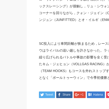
ックスレーシング）が接触し，リュ・シウォ
コーナーを回りながら，クォン・ジェイン（ON
ンジュン（JUNFITTED）とオ・イルギ（
SC投入により車間距離が狭まるため，レー
ウはライバルの追い越しを許さなかった。ラ
繰り広げられるバトルや事故の影響を全く受
たキム・ジェヒョン（VOLLGAS RACI
（TEAM HOOKS）もコースを外れストッ
となく「ポールトゥーウィン」で今季初優勝
Tweet
Share
+1
Hatena