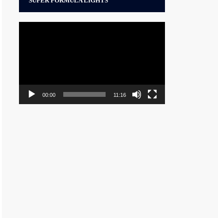
SUPER FORMULA LIGHTS
動
画
プ
レ
ー
ヤ
ー
00:00
11:16