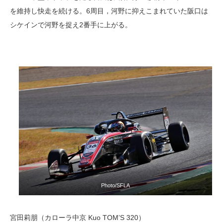
を維持し快走を続ける。6周目，河野に抑えこまれていた阪口は
シケインで河野を捉え2番手に上がる。
Photo/SFLA
宮田莉朋（カローラ中京 Kuo TOM’S 320）