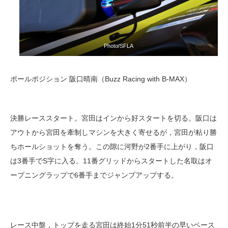
Photo/SFLA
ポールポジション 阪口晴南（Buzz Racing with B-MAX）
決勝レーススタート。宮田はインから好スタートを切る。阪口は
アウトから宮田を牽制しマシンを大きく寄せるが，宮田が粘り勝
ちホールショットを奪う。この隙に河野が2番手に上がり，阪口
は3番手でS字に入る。11番グリッドからスタートした名取はオ
ープニングラップで6番手までジャンプアップする。
レース中盤，トップを走る宮田は終始1分51秒前半の早いペース