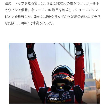
結局，トップを走る宮田は，2位に6秒255の差をつけ，ポールト
ゥウィンで優勝。今シーズン10 勝目を達成し，シリーズチャン
ピオンを獲得した。2位には8番グリッドから脅威の追い上げを見
せた阪口，3位には小高が入った。
Photo/SFLA