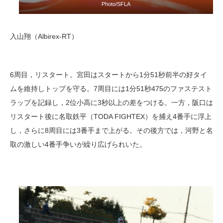
Photo/SFLA
入山翔（Albirex-RT）
6周目，リスタート。宮田はスタートから1分51秒前半の好タイ
ムを維持しトップを守る。7周目には1分51秒475のファステスト
ラップを記録し，2位小高に3秒以上の差をつける。一方，阪口は
リスタート後に名取鉄平（TODA FIGHTEX）を捕え4番手に浮上
し，さらに8周目には3番手まで上がる。その後方では，河野と名
取の激しい4番手争いが繰り広げられいた。