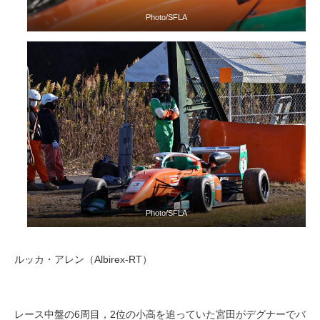
Photo/SFLA
Photo/SFLA
ルッカ・アレン（Albirex-RT）
レース中盤の6周目，2位の小高を追っていた宮田がデグナーでバ