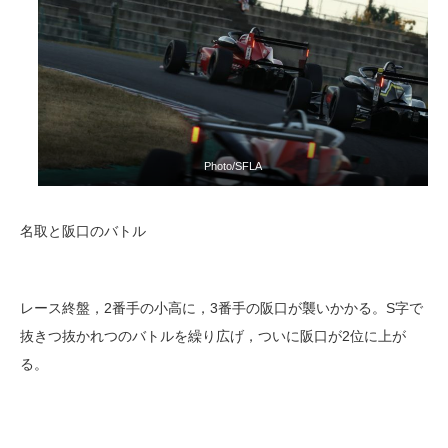
Photo/SFLA
名取と阪口のバトル
レース終盤，2番手の小高に，3番手の阪口が襲いかかる。S字で
抜きつ抜かれつのバトルを繰り広げ，ついに阪口が2位に上が
る。