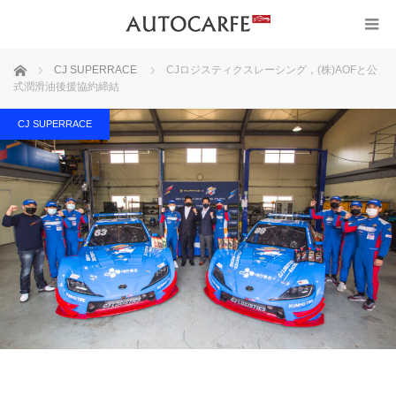
ホーム
CJ SUPERRACE
CJロジスティクスレーシング，(株)AOFと公
式潤滑油後援協約締結
CJ SUPERRACE