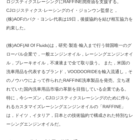
ロジスティクスレーシングにRAFFINE潤滑油を支援する。
CJロジスティクス·レーシングのイ・ジョンウン監督と，
(株)AOFのパク・ヨンレ代表は19日，後援協約を結び相互協力を
約束した。
(株)AOF(All Of Fluids)は，研究·製造·輸入まで行う韓国唯一のグ
ローバル企業で，一般エンジンオイル，レーシングエンジンオイ
ル，ブレーキオイル，不凍液まで全て取り扱う。 また，米国の
洗車用品を代表するブランド，VOODOORIDEを輸入流通し，そ
のノウハウによって作られたRAFFINE洗車製品を発売。立ち遅
れていた国内洗車用品市場の革新を目指している企業である。
特に，今シーズン，CJロジスティクスレーシングのために作ら
れるカスタマイズレーシングエンジンオイルの「RAFFINE」
は，ドイツ，イタリア，日本との技術協約で構成された特別なレ
ーシングエンジンオイルだ。