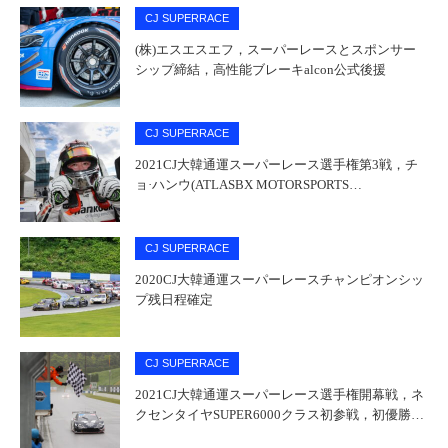
CJ SUPERRACE
(株)エスエスエフ，スーパーレースとスポンサー
シップ締結，高性能ブレーキalcon公式後援
CJ SUPERRACE
2021CJ大韓通運スーパーレース選手権第3戦，チ
ョ·ハンウ(ATLASBX MOTORSPORTS…
CJ SUPERRACE
2020CJ大韓通運スーパーレースチャンピオンシッ
プ残日程確定
CJ SUPERRACE
2021CJ大韓通運スーパーレース選手権開幕戦，ネ
クセンタイヤSUPER6000クラス初参戦，初優勝…