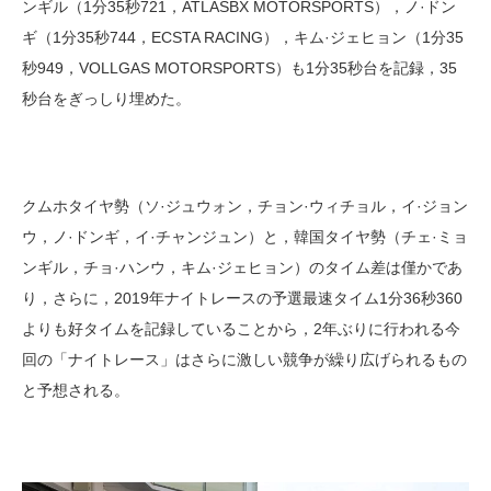
ンギル（1分35秒721，ATLASBX MOTORSPORTS），ノ·ドン
ギ（1分35秒744，ECSTA RACING），キム·ジェヒョン（1分35
秒949，VOLLGAS MOTORSPORTS）も1分35秒台を記録，35
秒台をぎっしり埋めた。
クムホタイヤ勢（ソ·ジュウォン，チョン·ウィチョル，イ·ジョン
ウ，ノ·ドンギ，イ·チャンジュン）と，韓国タイヤ勢（チェ·ミョ
ンギル，チョ·ハンウ，キム·ジェヒョン）のタイム差は僅かであ
り，さらに，2019年ナイトレースの予選最速タイム1分36秒360
よりも好タイムを記録していることから，2年ぶりに行われる今
回の「ナイトレース」はさらに激しい競争が繰り広げられるもの
と予想される。