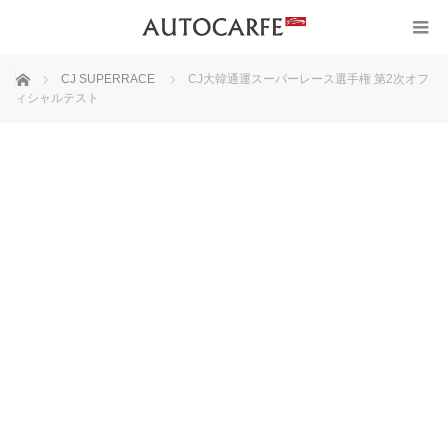
ホーム
CJ SUPERRACE
CJ大韓通運スーパーレース選手権 第2次オフ
ィシャルテスト