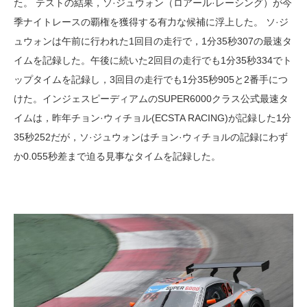
た。 テストの結果，ソ·ジュウォン（ロアール·レーシング）が今
季ナイトレースの覇権を獲得する有力な候補に浮上した。 ソ·ジ
ュウォンは午前に行われた1回目の走行で，1分35秒307の最速タ
イムを記録した。午後に続いた2回目の走行でも1分35秒334でト
ップタイムを記録し，3回目の走行でも1分35秒905と2番手につ
けた。インジェスピーディアムのSUPER6000クラス公式最速タ
イムは，昨年チョン·ウィチョル(ECSTA RACING)が記録した1分
35秒252だが，ソ·ジュウォンはチョン·ウィチョルの記録にわず
か0.055秒差まで迫る見事なタイムを記録した。