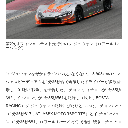
第2次オフィシャルテスト走行中のソ·ジュウォン（ロアール·レ
ーシング）
ソ·ジュウォンを脅かすライバルも少なくない。 3.908kmのイン
ジェスピーディアムを1分35秒台で走破したドライバーが多数登
場し「0.1秒の戦争」を予告した。 チョン·ウィチョルが1分35秒
392，イ·ジョンウが1分35秒561を記録し（以上，ECSTA
RACING）ソ·ジュウォンの記録にぴたりとついた。 チョ·ハンウ
（1分35秒617，ATLASBX MOTORSPORTS）とイ·チャンジュ
ン（1分35秒681、ロワール·レーシング）が後に続き，チェ·ミョ