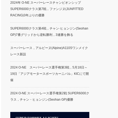
2024年 O-NE スーパーレースチャンピオンシップ
SUPER6000クラス第7戦，ファンジヌ(JUNFITTED
RACING)3年ぶりの優勝
SUPER6000クラス第4戦，チャン·ヒョンジン(Seohan
GP)7番グリッドから逆転勝利，3連勝を飾る
スーパーレース，アルピーヌ(Alpine)A110Sワンメイク
レース新設
2024 O-NE スーパーレース選手権第3戦，5月18日～
19日「アジアモータースポーツカーニバル」KICにて開
催
2024 O-NE スーパーレース選手権第2戦 SUPER6000ク
ラス，チャン・ヒョンジン(Seohan GP)優勝