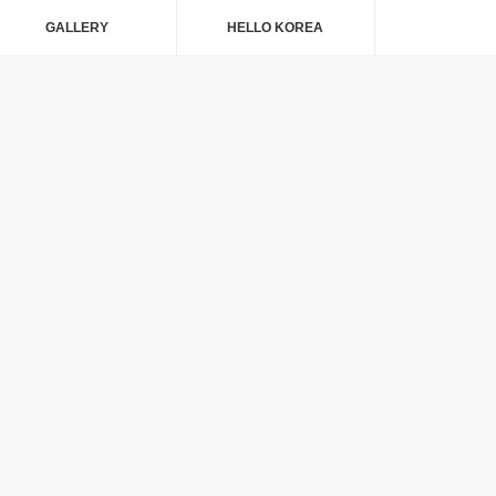
GALLERY
HELLO KOREA