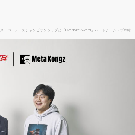
韓通運スーパーレースチャンピオンシップと「Overtake Award」パートナーシップ締結