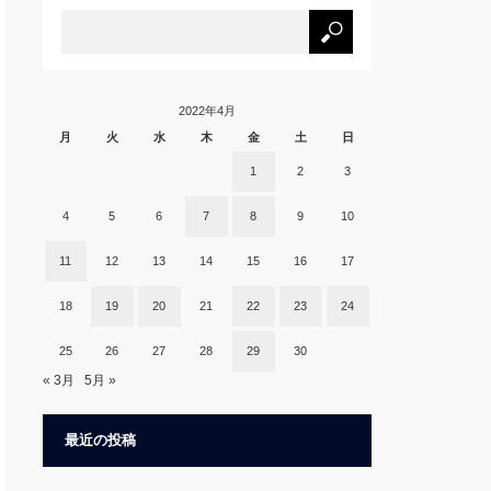
2022年4月
月
火
水
木
金
土
日
1
2
3
4
5
6
7
8
9
10
11
12
13
14
15
16
17
18
19
20
21
22
23
24
25
26
27
28
29
30
« 3月
5月 »
最近の投稿