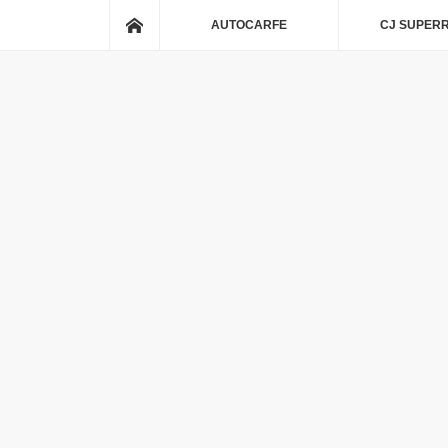
ホーム
AUTOCARFE
CJ SUPER