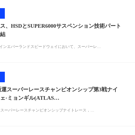
、HSDとSUPER6000サスペンション技術パート
結
ンインエバーランドスピードウェイにおいて、スーパーレ…
大韓通運スーパーレースチャンピオンシップ第3戦ナイ
·ミョンギル(ATLAS…
通運スーパーレースチャンピオンシップナイトレース，…