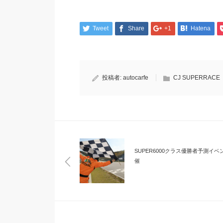
Tweet
Share
+1
Hatena
投稿者:
autocarfe
CJ SUPERRACE
SUPER6000クラス優勝者予測イベ
催