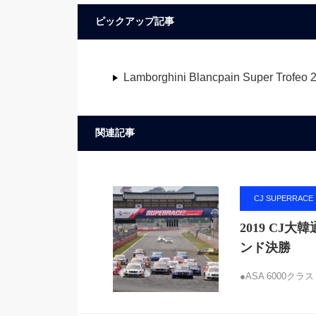
ピックアップ記事
Lamborghini Blancpain Super Trofeo 
関連記事
CJ SUPERRACE
2019 C
ンド決勝
●ASA 6000