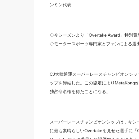
ンミン代表
◇今シーズンより「Overtake Award」特別
◇モータースポーツ専門家とファンによる選
CJ大韓通運スーパーレースチャンピオンシップは
ップを締結した。この協定によりMetaKongzは
独占命名権を得たことになる。
スーパーレースチャンピオンシップは，今シーズ
に最も素晴らしいOvertakeを見せた選手に「O