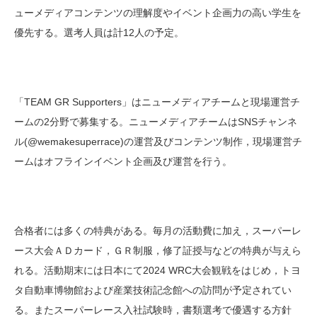
ューメディアコンテンツの理解度やイベント企画力の高い学生を
優先する。選考人員は計12人の予定。
「TEAM GR Supporters」はニューメディアチームと現場運営チ
ームの2分野で募集する。ニューメディアチームはSNSチャンネ
ル(@wemakesuperrace)の運営及びコンテンツ制作，現場運営チ
ームはオフラインイベント企画及び運営を行う。
合格者には多くの特典がある。毎月の活動費に加え，スーパーレ
ース大会ＡＤカード，ＧＲ制服，修了証授与などの特典が与えら
れる。活動期末には日本にて2024 WRC大会観戦をはじめ，トヨ
タ自動車博物館および産業技術記念館への訪問が予定されてい
る。またスーパーレース入社試験時，書類選考で優遇する方針