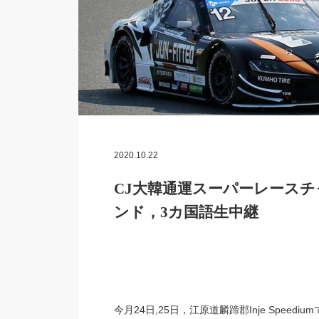
2020.10.22
CJ大韓通運スーパーレースチ
ンド，3カ国語生中継
今月24日,25日，江原道麟蹄郡Inje Spee