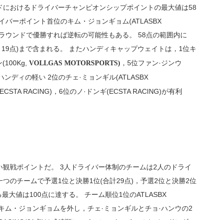
ドにおけるドライバーチャンピオンシップポイントの最大値は58
ライバーポイント首位のキム・ジョンギョム(ATLASBX
ブルラウンドで優勝すれば逆転の可能性もある。 58点の範囲内に
19点)まで含まれる。 またハンディキャップウェイトは，1位キ
,
100Kg,
，5位ファン·ジンウ
VOLLGAS MOTORSPORTS)
ンディの軽い 2位のチェ·ミョンギル(ATLASBX
STA RACING)，6位のノ·ドンギ(ECSTA RACING)が有利
観戦ポイントだ。 3人ドライバー体制のチームは2人のドライ
のチームで予選1位と決勝1位(合計29点)，予選2位と決勝2位
最大値は100点に達する。 チーム順位1位のATLASBX
の重いキム・ジョンギョムを外し，チェ·ミョンギルとチョ·ハンウの2