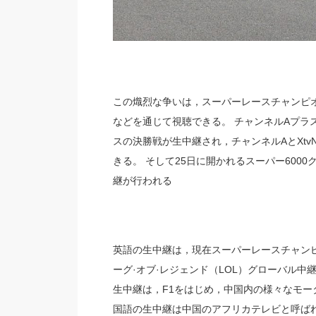
この熾烈な争いは，スーパーレースチャンピオンシッ
などを通じて視聴できる。 チャンネルAプラス
スの決勝戦が生中継され，チャンネルAとXtv
きる。 そして25日に開かれるスーパー600
継が行われる
英語の生中継は，現在スーパーレースチャン
ーグ·オブ·レジェンド（LOL）グローバル中
生中継は，F1をはじめ，中国内の様々なモー
国語の生中継は中国のアフリカテレビと呼ば