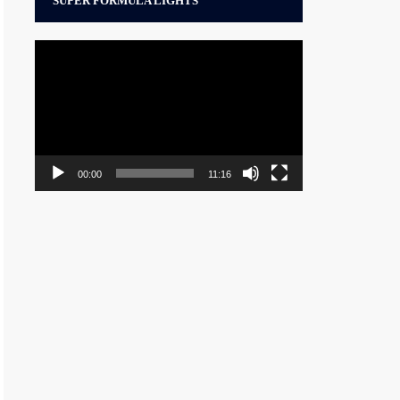
SUPER FORMULA LIGHTS
動
画
プ
レ
ー
ヤ
ー
00:00
11:16