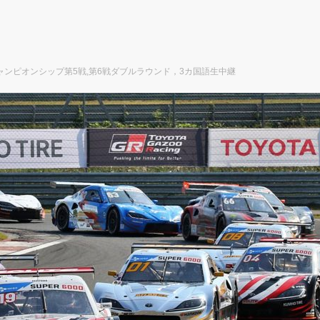
ャンピオンシップ第5戦,第6戦ダブルラウンド，3カ国語生中継