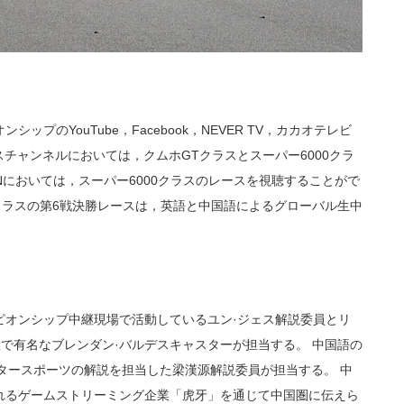
プのYouTube，Facebook，NEVER TV，カカオテレビ
チャンネルにおいては，クムホGTクラスとスーパー6000クラ
Nにおいては，スーパー6000クラスのレースを視聴することがで
0クラスの第6戦決勝レースは，英語と中国語によるグローバル生中
ピオンシップ中継現場で活動しているユン·ジェス解説委員とリ
継で有名なブレンダン·バルデスキャスターが担当する。 中国語の
タースポーツの解説を担当した梁漢源解説委員が担当する。 中
れるゲームストリーミング企業「虎牙」を通じて中国圏に伝えら