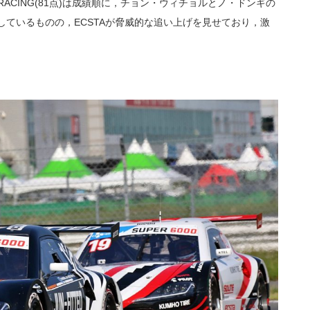
 RACING(81点)は成績順に，チョン・ウィチョルとノ・ドンギの
ードしているものの，ECSTAが脅威的な追い上げを見せており，激