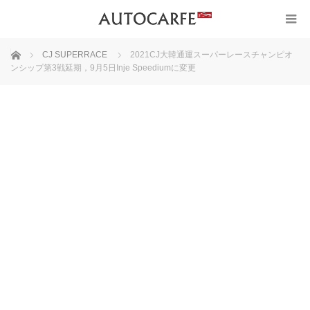
ホーム
CJ SUPERRACE
2021CJ大韓通運スーパーレースチャンピオ
ンシップ第3戦延期，9月5日Inje Speediumに変更