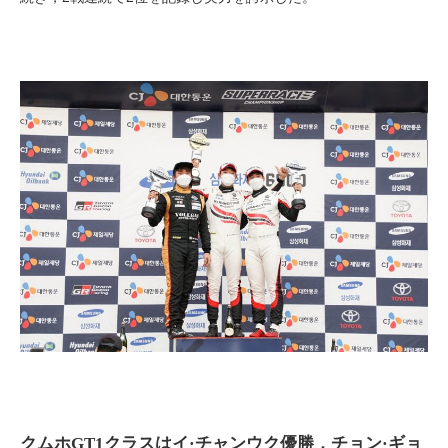
クムホGT1クラスはイ·チャンウク優勝，チョン·ギョ