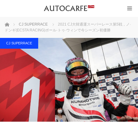
ホーム
CJ SUPERRACE
2021 CJ大韓通運スーパーレース第5戦，ノ·
ドンギ(ECSTA RACING)ポール·トゥ·ウィンで今シーズン初優勝
CJ SUPERRACE