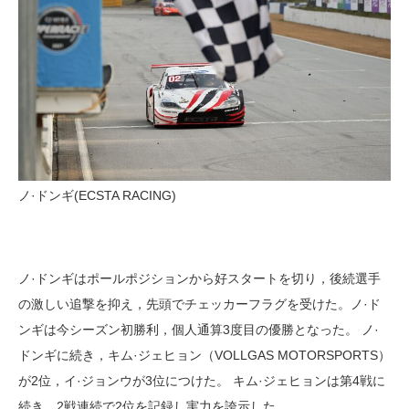
ノ·ドンギ(ECSTA RACING)
ノ·ドンギはポールポジションから好スタートを切り，後続選手
の激しい追撃を抑え，先頭でチェッカーフラグを受けた。ノ·ド
ンギは今シーズン初勝利，個人通算3度目の優勝となった。 ノ·
ドンギに続き，キム·ジェヒョン（VOLLGAS MOTORSPORTS）
が2位，イ·ジョンウが3位につけた。 キム·ジェヒョンは第4戦に
続き，2戦連続で2位を記録し実力を誇示した。