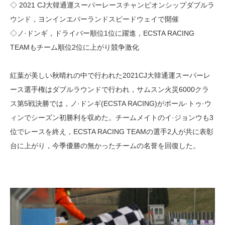
◇ 2021 CJ大韓通運スーパーレースチャンピオンシップダブルラ
ウンド，ヨンインエバーランドスピードウェイで開催
◇ノ·ドンギ，ドライバー順位1位に躍進，ECSTA RACING
TEAMもチーム順位2位に上がり競争激化
紅葉が美しい秋晴れの中で行われた2021CJ大韓通運スーパーレ
ース選手権はダブルラウンドで行われ，サムスン火災6000クラ
ス第5戦決勝では，ノ·ドンギ(ECSTA RACING)がポール·トゥ·ウ
ィンでシーズン初勝利を収めた。チームメイトのイ·ジョンウも3
位でレースを終え，ECSTA RACING TEAMの選手2人が共に表彰
台に上がり，今季優勝の無かったチームの名誉を回復した。