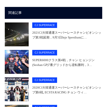
関連記事
CJ SUPERRACE
2021CJ大韓通運スーパーレースチャンピオンシッ
プ第3戦延期，9月5日Inje Speediumに…
CJ SUPERRACE
SUPER6000クラス第4戦，チャン·ヒョンジン
(Seohan GP)7番グリッドから逆転勝利，3…
CJ SUPERRACE
2020CJ大韓通運スーパーレースチャンピオンシッ
プ第6戦, ECSTA RACING チョン·ウィ…